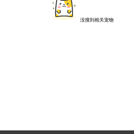
没搜到相关宠物