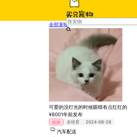
全部宠物
>
布偶猫
可爱的没灯光的时候眼睛有点红红的
¥
800
1年前
发布
妹妹
未绝育
2024-08-28
汽车配送